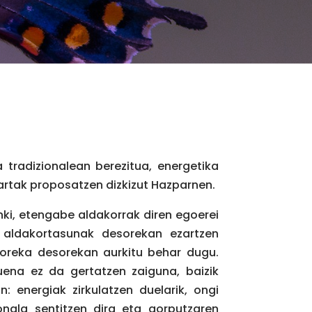
 tradizionalean berezitua, energetika
 artak proposatzen dizkizut Hazparnen.
ki, etengabe aldakorrak diren egoerei
 aldakortasunak desorekan ezartzen
oreka desorekan aurkitu behar dugu.
suena ez da gertatzen zaiguna, baizik
n: energiak zirkulatzen duelarik, ongi
onala sentitzen dira eta gorputzaren