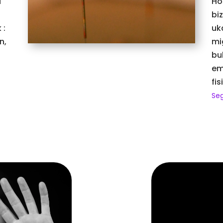
a
Ho
bi
 :
uk
n,
mi
bu
em
fi
Seg