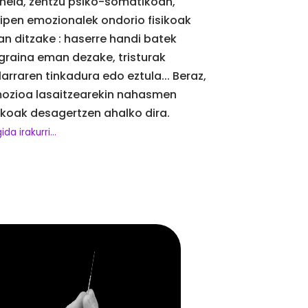
nela, zentzu psiko-somatikoan,
zipen emozionalek ondorio fisikoak
an ditzake : haserre handi batek
graina eman dezake, tristurak
larraren tinkadura edo eztula... Beraz,
ozioa lasaitzearekin nahasmen
sikoak desagertzen ahalko dira.
ida irakurri...