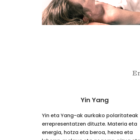
E
Yin Yang
Yin eta Yang-ak aurkako polaritateak
errepresentatzen dituzte. Materia eta
energia, hotza eta beroa, hezea eta