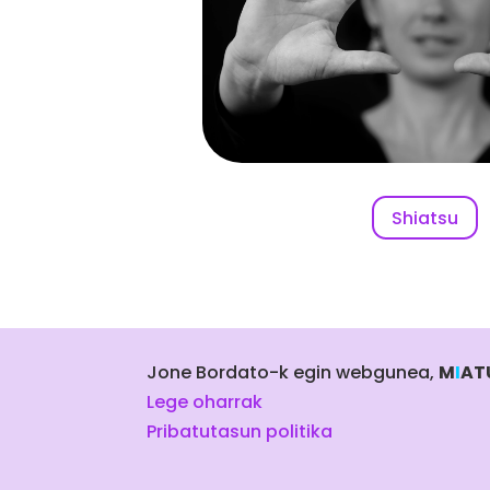
Shiatsu
Jone Bordato-k egin webgunea,
M
I
AT
Lege oharrak
Pribatutasun politika