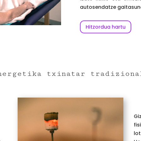
autosendatze gaitasuna
Hitzordua hartu
nergetika txinatar tradiziona
Gi
fi
lo