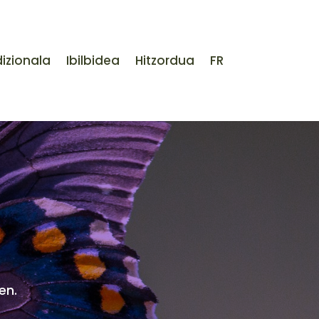
izionala
Ibilbidea
Hitzordua
FR
en.