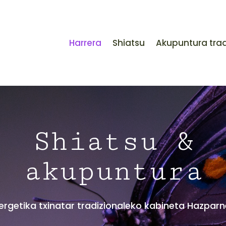
Harrera
Shiatsu
Akupuntura trad
Shiatsu &
akupuntura
ergetika txinatar tradizionaleko kabineta Hazparn