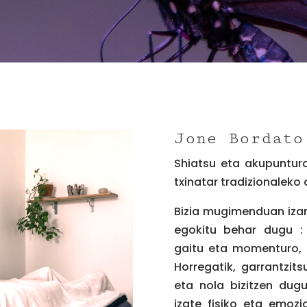
Jone Bordato
Shiatsu eta akupuntura
txinatar tradizionaleko
Bizia mugimenduan izan
egokitu behar dugu :
gaitu eta momenturo, 
Horregatik, garrantzit
eta nola bizitzen dugu
izate fisiko eta emozi