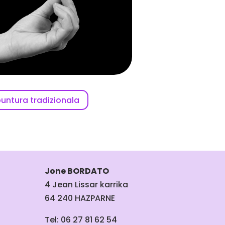
untura tradizionala
Jone BORDATO
4 Jean Lissar karrika
64 240 HAZPARNE
Tel: 06 27 81 62 54