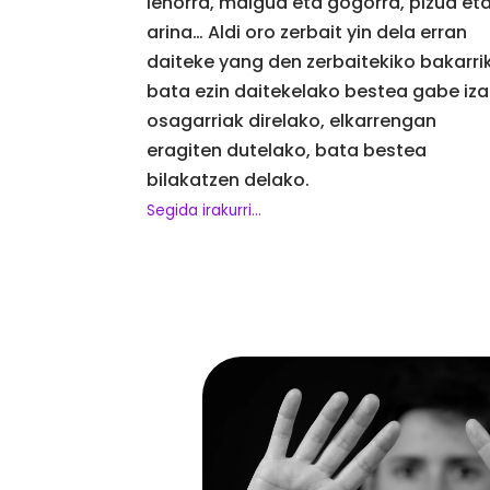
lehorra, malgua eta gogorra, pizua et
arina… Aldi oro zerbait yin dela erran
daiteke yang den zerbaitekiko bakarrik
bata ezin daitekelako bestea gabe iza
osagarriak direlako, elkarrengan
eragiten dutelako, bata bestea
bilakatzen delako.
Segida irakurri...