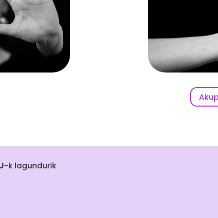
Akup
U
-k lagundurik