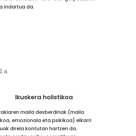
 indartua da.
la
Ikuskera holistikoa
zakiaren maila desberdinak (maila
sikoa, emozionala eta psikikoa) elkarri
tuak direla kontutan hartzen da.